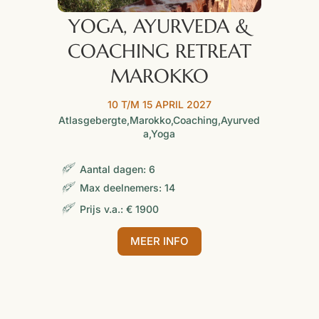
YOGA, AYURVEDA &
COACHING RETREAT
MAROKKO
10 T/M 15 APRIL 2027
Atlasgebergte
,
Marokko
,
Coaching
,
Ayurved
a
,
Yoga
Aantal dagen
:
6
Max deelnemers
:
14
Prijs v.a.
:
€ 1900
MEER INFO