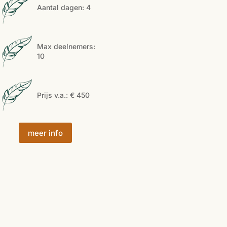
Aantal dagen
:
4
Max deelnemers
:
10
Prijs v.a.
:
€ 450
meer info