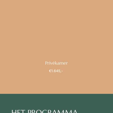
Privékamer
€1.645,-
HET PROGRAMMA