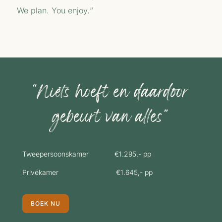
We plan. You enjoy.
“
“Niets hoeft en daardoor
gebeurt van alles”
Tweepersoonskamer €1.295,- pp
Privékamer €1.645,- pp
BOEK NU