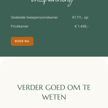
ontspanning”
Gedeelde tweepersoonskamer €1.111,- pp
Privékamer € 1.499,-
BOEK NU
VERDER GOED OM TE
WETEN