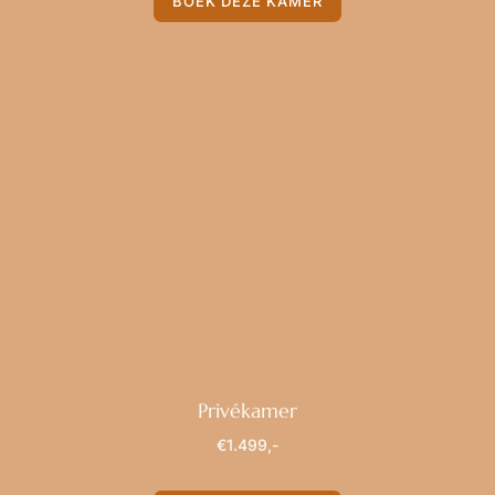
BOEK DEZE KAMER
Privékamer
€1.499,-