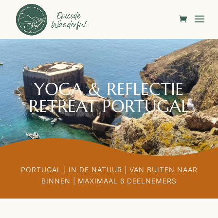
YOGA & REFLECTIE
RETREAT PORTUGAL
PORTUGAL | IN DE NATUUR |
VAN BUITEN NAAR
BINNEN
| MAXIMAAL 6 DEELNEMERS