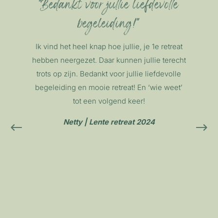
"Bedankt voor jullie liefdevolle
begeleiding!"
Ik vind het heel knap hoe jullie, je 1e retreat
B
hebben neergezet. Daar kunnen jullie terecht
ge
trots op zijn. Bedankt voor jullie liefdevolle
wo
begeleiding en mooie retreat! En ‘wie weet’
et
tot een volgend keer!
war
Netty | Lente retreat 2024