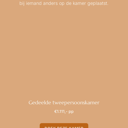
bij iemand anders op de kamer geplaatst.
Gedeelde tweepersoonskamer
€1.111,- pp