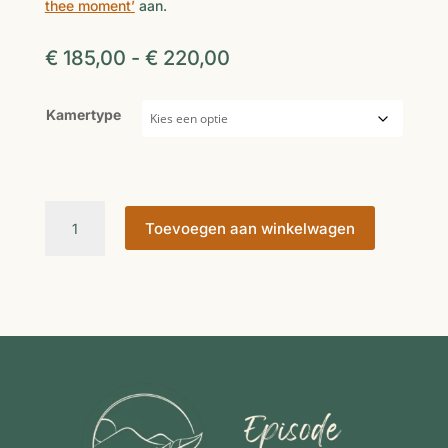
thee moment’
aan.
Prijsklasse:
€
185,00
-
€
220,00
€ 185,00
tot
Kamertype
€ 220,00
Coaching
Toevoegen aan winkelwagen
&
Hike
Retreat
Oostenrijk
aantal