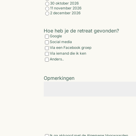
30 oktober 2026
11 november 2026
2 december 2026
Hoe heb je de retreat gevonden?
Google
Social media
Via een Facebook groep
Via iemand die ik ken
Anders..
Opmerkingen
Door
Ik ga akkoord met de Algemene Voorwaarden