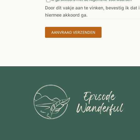
dit
Door dit vakje aan te vinken, bevestig ik d
vakje
hiermee akkoord ga.
aan
te
vinken,
bevestig
ik
dat
ik
de
Algemene
Voorwaarden
van
zowel
Episode
Wanderful
als
de
organisatie
heb
gelezen,
begrepen