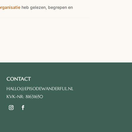
organisatie
heb gelezen, begrepen en
CONTACT
HALLO@EPISODEWANDERFUL.NL
KVK-NR: 81631650