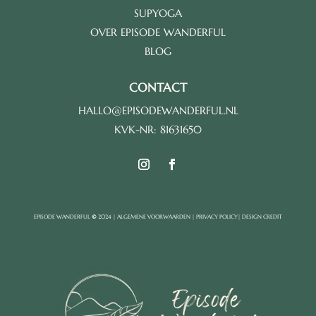
ga.
*
SUPYOGA
OVER EPISODE WANDERFUL
BLOG
CONTACT
HALLO@EPISODEWANDERFUL.NL
KVK-NR: 81631650
EPISODE WANDERFUL
©
2024 |
ALGEMENE VOORWAARDEN
|
PRIVACY POLICY
|
DESIGN CREDIT