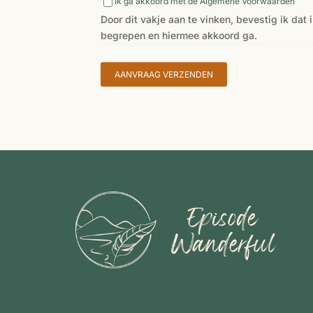
Door
Ik ga akkoord met de Algemene Voorwaarden
dit
Door dit vakje aan te vinken, bevestig ik d
vakje
begrepen en hiermee akkoord ga.
aan
te
vinken,
bevestig
ik
dat
ik
de
Algemene
Voorwaarden
van
zowel
Episode
Wanderful
als
de
voorwaarden
van
de
retreat