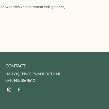
voorwaarden van de retreat heb gelezen,
CONTACT
HALLO@EPISODEWANDERFUL.NL
KVK-NR: 81631650