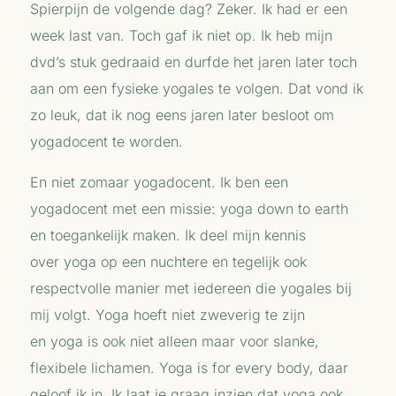
Spierpijn de volgende dag? Zeker. Ik had er een
week last van. Toch gaf ik niet op. Ik heb mijn
dvd’s stuk gedraaid en durfde het jaren later toch
aan om een fysieke yogales te volgen. Dat vond ik
zo leuk, dat ik nog eens jaren later besloot om
yogadocent te worden.
En niet zomaar yogadocent. Ik ben een
yogadocent met een missie:
yoga
down to earth
en toegankelijk maken. Ik deel mijn kennis
over
yoga
op een nuchtere en tegelijk ook
respectvolle manier met iedereen die yogales bij
mij volgt.
Yoga
hoeft niet zweverig te zijn
en
yoga
is ook niet alleen maar voor slanke,
flexibele lichamen.
Yoga
is for every body, daar
geloof ik in. Ik laat je graag inzien dat
yoga
ook