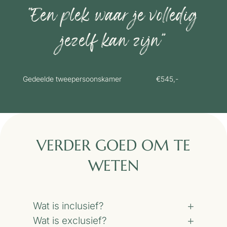
“Een plek waar je volledig
jezelf kan zijn”
Gedeelde tweepersoonskamer €545,-
VERDER GOED OM TE
WETEN
Wat is inclusief?
Wat is exclusief?