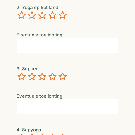
2. Yoga op het land
Verschrikkelijk
Niet zo goed
Neutraal
Best goed
Uitstekend
Eventuele toelichting
3. Suppen
Verschrikkelijk
Niet zo goed
Neutraal
Best goed
Uitstekend
Eventuele toelichting
4. Supyoga