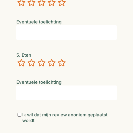
Verschrikkelijk
Niet zo goed
Neutraal
Best goed
Uitstekend
Eventuele toelichting
5. Eten
Verschrikkelijk
Niet zo goed
Neutraal
Best goed
Uitstekend
Eventuele toelichting
Anoniem
Ik wil dat mijn review anoniem geplaatst
wordt