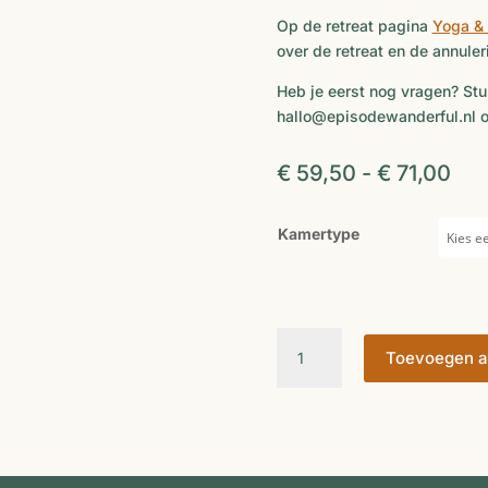
Op de retreat pagina
Yoga & 
over de retreat en de annule
Heb je eerst nog vragen? Stu
hallo@episodewanderful.nl 
Pri
€
59,50
-
€
71,00
€ 5
tot
Kamertype
€ 7
Yoga
Toevoegen a
&
Wandel
Retreat
Vlieland
aantal