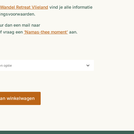
Wandel Retreat Vlieland
vind je alle informatie
ringsvoorwaarden.
ur dan een mail naar
of vraag een
‘Namas-thee moment’
aan.
jsklasse:
9,50
1,00
an winkelwagen