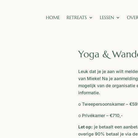
HOME
RETREATS
LESSEN
OVER
Yoga & Wandel
Leuk dat je je aan wilt meld
van Mieke! Na je aanmelding 
mogelijk van de organisatie 
informatie.
o
Tweepersoonskamer – €595
o
Privékamer – €710,-
Let op:
je betaalt een aanbet
overige 90% betaal je via de