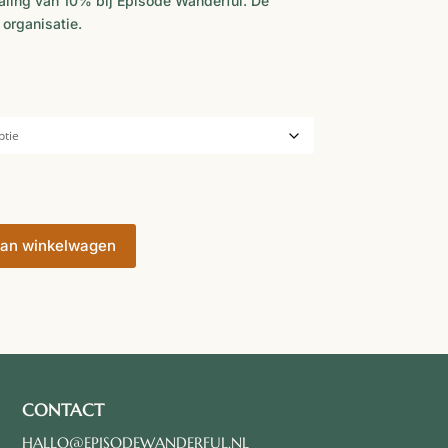
aling van 10% bij Episode Wanderful. De
 organisatie.
rijsklasse:
 241,88
ot
€ 265,47
an winkelwagen
CONTACT
HALLO@EPISODEWANDERFUL.NL