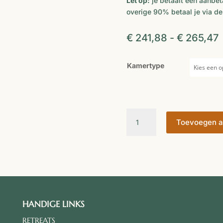
Let op:
je betaalt een aanbet
overige 90% betaal je via de
P
€
241,88
-
€
265,47
€
t
Kamertype
Yoga
Toevoegen a
&
Hike
Retreat
Madeira
aantal
HANDIGE LINKS
RETREATS